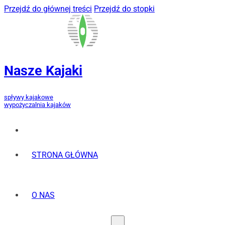
Przejdź do głównej treści
Przejdź do stopki
Nasze Kajaki
spływy kajakowe
wypożyczalnia kajaków
STRONA GŁÓWNA
O NAS