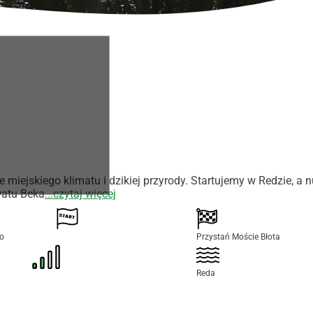
miejskiego klimatu i dzikiej przyrody. Startujemy w Redzie, a n
watu Beka
...czytaj więcej
no
Przystań Moście Błota
Reda