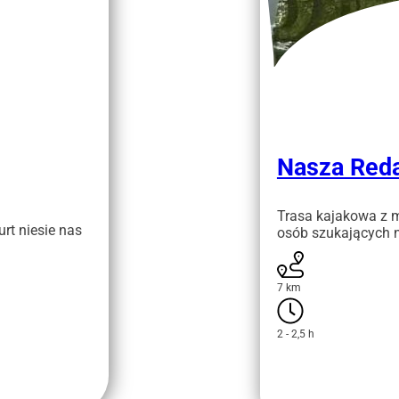
Nasza Red
Trasa kajakowa z m
urt niesie nas
osób szukających n
7 km
2 - 2,5 h
Zobacz trasę