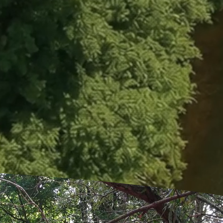
 wiedzieć, skąd się to zaczęło? Zajrzyj do sekcji „O
spływów.
O nas - Kajakowe Mea