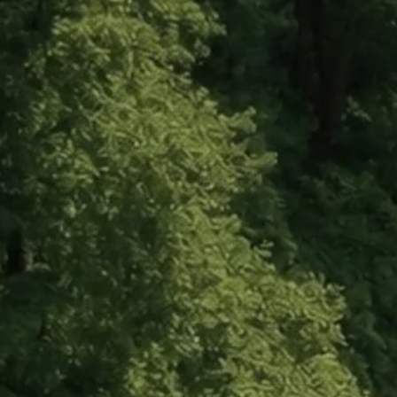
Spływy kajakowe
po najpiękniejs
inne spływy, wycieczki grupowe i aktywny wypoczynek
ze szlaki są sprawdzone, bezpieczne i dopasowane do