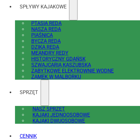
SPŁYWY KAJAKOWE
PTASIA REDA
NASZA REDA
PIAŚNICA
BYCZA REDA
DZIKA REDA
MEANDRY REDY
HISTORYCZNY GDAŃSK
SZWAJCARIA KASZUBSKA
ZABYTKOWE ELEKTROWNIE WODNE
ZAMEK W MALBORKU
SPRZĘT
NASZ SPRZĘT
KAJAKI JEDNOOSOBOWE
KAJAKI DWUOSOBOWE
CENNIK