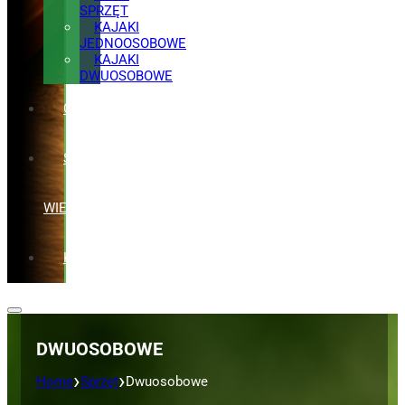
SPRZĘT
KAJAKI
JEDNOOSOBOWE
KAJAKI
DWUOSOBOWE
CENNIK
STREFA
WIEDZY
KONTAKT
DWUOSOBOWE
›
›
Home
Sprzęt
Dwuosobowe