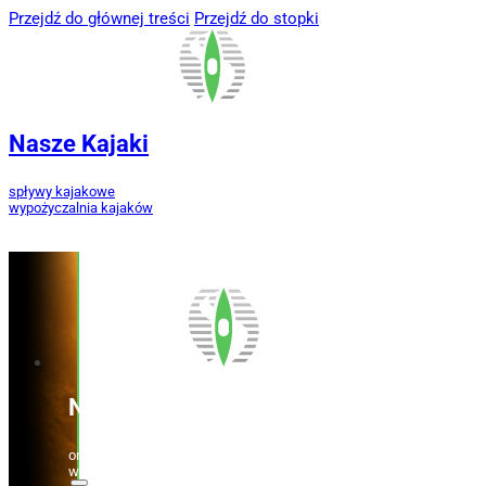
Przejdź do głównej treści
Przejdź do stopki
Nasze Kajaki
spływy kajakowe
wypożyczalnia kajaków
Nasze Kajaki
organizacja spływów kajakowych
wypożyczalnia kajaków