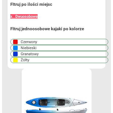
FItruj po ilości miejsc
x Dwuosobowe
FItruj jednoosobowe kajaki po kolorze
Czerwony
Niebieski
Granatowy
Żółty