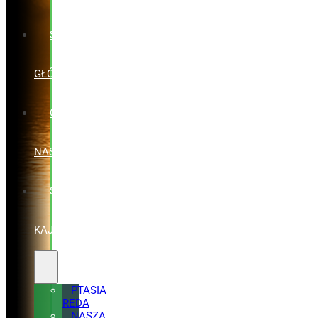
STRONA
GŁÓWNA
O
NAS
SPŁYWY
KAJAKOWE
PTASIA
REDA
NASZA