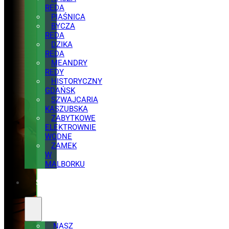
REDA
PIAŚNICA
BYCZA
REDA
DZIKA
REDA
MEANDRY
REDY
HISTORYCZNY
GDAŃSK
SZWAJCARIA
KASZUBSKA
ZABYTKOWE
ELEKTROWNIE
WODNE
ZAMEK
W
MALBORKU
SPRZĘT
NASZ