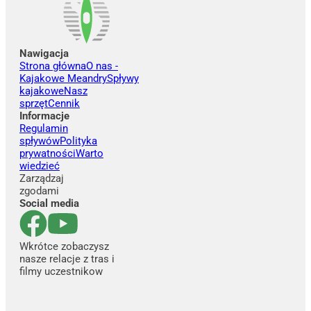
Nawigacja
Strona główna
O nas -
Kajakowe Meandry
Spływy
kajakowe
Nasz
sprzęt
Cennik
Informacje
Regulamin
spływów
Polityka
prywatności
Warto
wiedzieć
Zarządzaj
zgodami
Social media
Wkrótce zobaczysz
nasze relacje z tras i
filmy uczestnikow